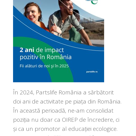
În 2024, Partslife România a sărbătorit
doi ani de activitate pe piața din România.
În această perioadă, ne-am consolidat
poziția nu doar ca OIREP de încredere, ci
și ca un promotor al educației ecologice.