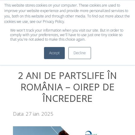
This website stores cookies on your computer. These cookies are used to
improve your website experience and provide more personalized services to
you, both on this website and through other media. To find out more about the
MENIU
cookies we use, see our Privacy Policy.
We won't track your information when you visit our site. But in order to
comply with your preferences, we'll have to use just one tiny cookie so
that you're not asked to make this choice again.
Autentifică-te în platforma de raportare!
Accept
Decline
2 ANI DE PARTSLIFE ÎN
ROMÂNIA – OIREP DE
ÎNCREDERE
Data: 27 ian. 2025